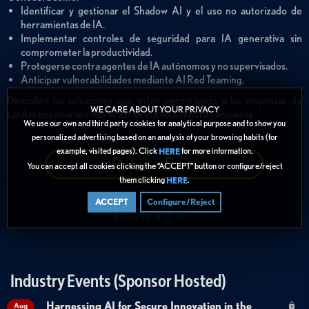
Identificar y gestionar el Shadow AI y el uso no autorizado de
herramientas de IA.
Implementar controles de seguridad para IA generativa sin
comprometer la productividad.
Protegerse contra agentes de IA autónomos y no supervisados.
Anticipar vulnerabilidades mediante AI Red Teaming.
Descubra las soluciones que están permitiendo a las empresas de
WE CARE ABOUT YOUR PRIVACY
LatAm impulsar la innovación de manera segura y eficiente.
We use our own and third party cookies for analytical purpose and to show you
personalized advertising based on an analysis of your browsing habits (for
example, visited pages). Click
for more information.
HERE
Refer + Earn
You can accept all cookies clicking the “ACCEPT” button or configure/reject
them clicking
.
HERE
ACCEPT
Configure/Reject
Industry Events (Sponsor Hosted)
Harnessing AI for Secure Innovation in the
Aug