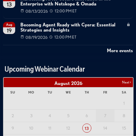
Enterprise with Netskope & Omada
13
08/13/2026
12:00 PM ET
Becoming Agent Ready with Cyera: Essential
Aug
Strategies and Insights
19
08/19/2026
12:00 PM ET
More events
Upcoming Webinar Calendar
Next >
August
2026
SU
MO
TU
WE
TH
FR
SA
1
2
3
4
5
6
7
8
9
10
11
12
14
15
13