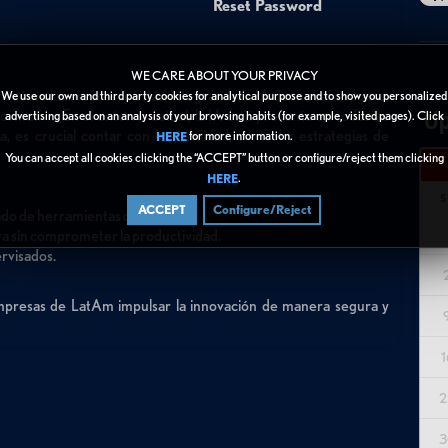
Reset Password
WE CARE ABOUT YOUR PRIVACY
ubra cómo las empresas están integrando la IA de manera segura,
We use our own and third party cookies for analytical purpose and to show you personalized
Up
mativo. En el entorno actual, la IA está presente en todas las
advertising based on an analysis of your browsing habits (for example, visited pages). Click
 es crucial contar con la visibilidad, control y estrategias de
for more information.
HERE
You can accept all cookies clicking the “ACCEPT” button or configure/reject them clicking
.
HERE
S
ACCEPT
Configure/Reject
zado de herramientas de IA.
a sin comprometer la productividad.
rvisados.
empresas de LatAm impulsar la innovación de manera segura y
1
2
3