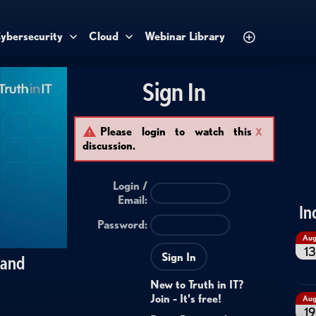
ybersecurity
Cloud
Webinar Library
Sign In
Please login to watch this
X
discussion.
Login /
Email
:
In
Password:
Au
13
Sign In
 and
New to Truth in IT?
Join - It's free!
Au
19