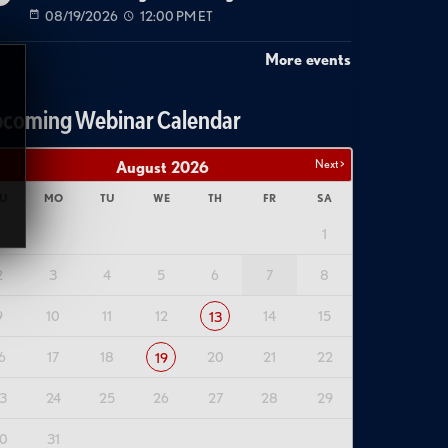
08/19/2026
12:00 PM ET
More events
coming Webinar Calendar
Next >
August
2026
U
MO
TU
WE
TH
FR
SA
1
2
3
4
5
6
7
8
9
10
11
12
14
15
13
6
17
18
20
21
22
19
3
24
25
26
27
28
29
0
31